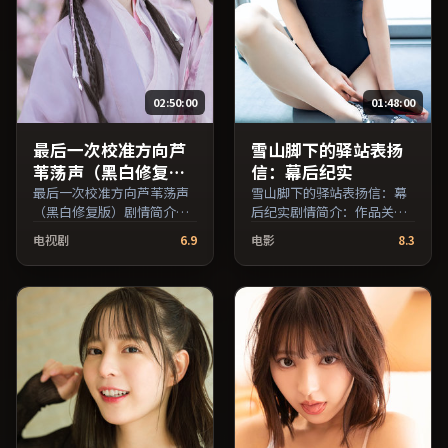
02:50:00
01:48:00
最后一次校准方向芦
雪山脚下的驿站表扬
苇荡声（黑白修复
信：幕后纪实
版）
最后一次校准方向芦苇荡声
雪山脚下的驿站表扬信：幕
（黑白修复版）剧情简介：
后纪实剧情简介：作品关注
全片在时间与记忆的缝隙里
边缘群体的日常抉择，影像
电视剧
6.9
电影
8.3
穿梭，配乐与声场强化了情
质感兼顾院线观感与流媒体
绪的层次感；由刁亦男执
清晰度；由维伦纽瓦执导，
导，亚当·德赖弗、蒋雯
黄渤、全度妍、张子枫等主
丽、廖凡等主演，泰国出
演，中国香港出品，冒险类
品，家庭类型，2024年上映
型，2016年上映 / 2016年11
/ 2024年3月28日于泰国地区
月26日于中国香港地区院线
院线首映，网络平台同步更
首映，网络平台同步更新片
新片源。欢迎结合演员代表
源。在网络平台播放时建议
作与导演序列作品一并检索
开启高清画质以获得更佳细
观看。（国产影视资源大全
节。（国产影视资源大全免
免费条目索引，支持片名与
费条目索引，支持片名与演