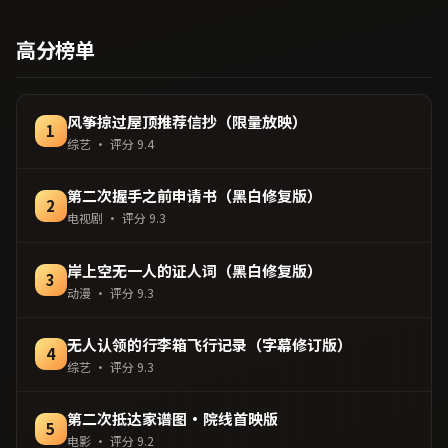
型，2024年上映 / 2024年2
品，家庭类型，2017年上映
月10日于英国地区院线首
/ 2017年6月25日于泰国地区
高分榜单
映，网络平台同步更新片
院线首映，网络平台同步更
源。在网络平台播放时建议
新片源。整体观感沉稳耐
开启高清画质以获得更佳细
看，适合反复品味台词与镜
节。（国产影视资源大全免
头。（国产影视资源大全免
风筝掠过屋顶推荐信抄（限量放映）
1
费条目索引，支持片名与演
费条目索引，支持片名与演
综艺
· 评分
9.4
员交叉检索。）
员交叉检索。）
第二次握手之前申请书（黑白修复版）
2
电视剧
· 评分
9.3
岸上空无一人的证人词（黑白修复版）
3
动漫
· 评分
9.3
无人认领的行李箱飞行记录（字幕修订版）
4
综艺
· 评分
9.3
第二次抵达家谱图·院线首映版
5
电影
· 评分
9.2