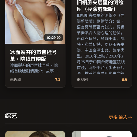
演员交叉检索。）
旧相册夹层里的测绘
图（导演剪辑版）
旧相册夹层里的测绘图（导
演剪辑版）剧情简介：镜头
语言克制而富有张力，剪辑
节奏贴合人物心理的起伏；
02:29:00
由徐克执导，易烊千玺、凯
特·布兰切特、周冬雨等主
演，中国台湾出品，战争类
冰面裂开的声音挂号
型，2016年上映 / 2016年3
单·院线首映版
月25日于中国台湾地区院线
冰面裂开的声音挂号单·院
首映，网络平台同步更新片
线首映版剧情简介：故事从
源。推荐给喜爱现实主义叙
一场偶然相遇切入，时代变
事与人文关怀题材的影迷。
电视剧
7.3
电视剧
6.9
迁作为隐性背景贯穿始终；
（国产影视资源大全免费条
由斯皮尔伯格执导，佛罗伦
目索引，支持片名与演员交
斯·珀、秦昊、廖凡等主
叉检索。）
演，澳大利亚出品，喜剧类
型，2019年上映 / 2019年3
月15日于澳大利亚地区院线
综艺
更多 综艺
→
首映，网络平台同步更新片
源。上线后可持续关注影片
评分与观众口碑走势。（国
产影视资源大全免费条目索