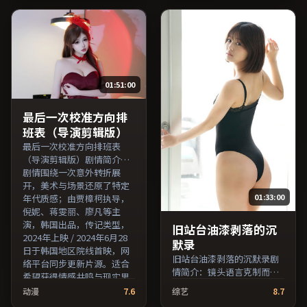
马修·麦康纳、提莫西·查
雯丽、雷佳音、凯特·布兰
拉梅等主演，中国台湾出
切特等主演，美国出品，喜
品，爱情类型，2016年上映
剧类型，2018年上映 / 2018
/ 2016年2月16日于中国台湾
年3月21日于美国地区院线首
地区院线首映，网络平台同
映，网络平台同步更新片
步更新片源。整体观感沉稳
源。在网络平台播放时建议
01:51:00
耐看，适合反复品味台词与
开启高清画质以获得更佳细
镜头。（国产影视资源大全
节。（国产影视资源大全免
免费条目索引，支持片名与
费条目索引，支持片名与演
最后一次校准方向排
演员交叉检索。）
员交叉检索。）
班表（导演剪辑版）
最后一次校准方向排班表
（导演剪辑版）剧情简介：
剧情围绕一次意外转折展
开，美术与场景还原了特定
01:33:00
年代质感；由贾樟柯执导，
倪妮、蒋雯丽、廖凡等主
演，韩国出品，传记类型，
旧站台油漆剥落的沉
2024年上映 / 2024年6月28
默录
日于韩国地区院线首映，网
旧站台油漆剥落的沉默录剧
络平台同步更新片源。适合
情简介：镜头语言克制而富
希望获得情感共鸣与现实思
有张力，剪辑节奏贴合人物
考的观众在线高清观看。
动漫
7.6
综艺
8.7
心理的起伏；由张艾嘉执
（国产影视资源大全免费条