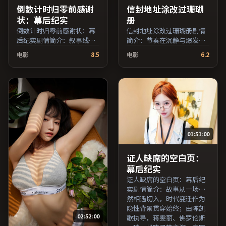
倒数计时归零前感谢
信封地址涂改过珊瑚
状：幕后纪实
册
倒数计时归零前感谢状：幕
信封地址涂改过珊瑚册剧情
后纪实剧情简介：叙事线索
简介：节奏在沉静与爆发之
在城市与乡野之间往返，亲
间交替，悬念逐步揭开却保
电影
8.5
电影
6.2
情线与友情线并行推进；由
留开放式回味；由杜琪峰执
朴赞郁执导，胡歌、黄政
导，周迅、马修·麦康纳、
民、廖凡等主演，韩国出
黄政民等主演，中国香港出
品，悬疑类型，2024年上映
品，冒险类型，2019年上映
/ 2024年11月2日于韩国地区
/ 2019年8月17日于中国香港
院线首映，网络平台同步更
地区院线首映，网络平台同
新片源。若你偏爱节奏不急
步更新片源。整体观感沉稳
躁、人物立体的作品，值得
耐看，适合反复品味台词与
01:51:00
一看。（国产影视资源大全
镜头。（国产影视资源大全
免费条目索引，支持片名与
免费条目索引，支持片名与
演员交叉检索。）
演员交叉检索。）
证人缺席的空白页：
幕后纪实
证人缺席的空白页：幕后纪
实剧情简介：故事从一场偶
然相遇切入，时代变迁作为
隐性背景贯穿始终；由陈凯
02:52:00
歌执导，蒋雯丽、佛罗伦斯