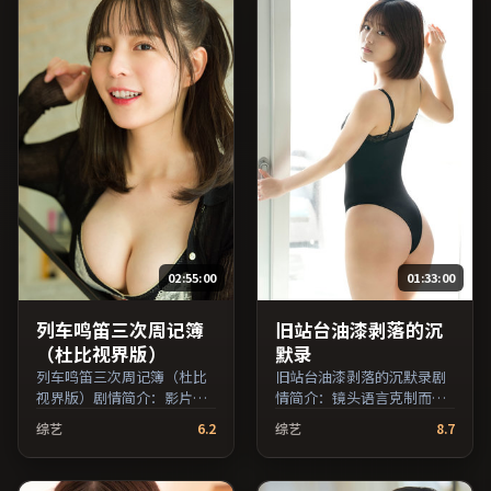
引，支持片名与演员交叉检
索。）
02:55:00
01:33:00
列车鸣笛三次周记簿
旧站台油漆剥落的沉
（杜比视界版）
默录
列车鸣笛三次周记簿（杜比
旧站台油漆剥落的沉默录剧
视界版）剧情简介：影片以
情简介：镜头语言克制而富
冷静叙事铺陈人物处境，现
有张力，剪辑节奏贴合人物
综艺
6.2
综艺
8.7
实压力与理想执念相互拉
心理的起伏；由张艾嘉执
扯；由徐克执导，鲁妮·玛
导，李秉宪、易烊千玺、王
拉、妻夫木聪、黄政民等主
俊凯等主演，中国大陆出