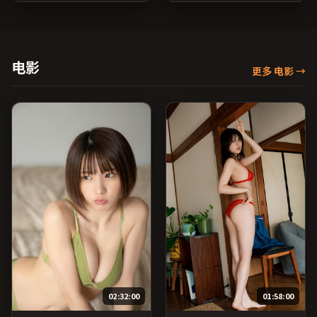
导，李秉宪、易烊千玺、王
目索引，支持片名与演员交
俊凯等主演，中国大陆出
叉检索。）
品，冒险类型，2018年上映
/ 2018年9月10日于中国大陆
地区院线首映，网络平台同
电影
更多 电影
→
步更新片源。推荐给喜爱现
实主义叙事与人文关怀题材
的影迷。（国产影视资源大
全免费条目索引，支持片名
与演员交叉检索。）
02:32:00
01:58:00