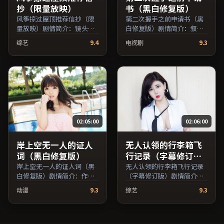
抄（限量放映）
书（黑白修复版）
风筝掠过屋顶推荐信抄（限
第二次握手之前申请书（黑
量放映）剧情简介：镜头语
白修复版）剧情简介：叙事
言克制而富有张力，剪辑节
在多重视角间切换，场面调
综艺
9.4
电视剧
9.3
奏贴合人物心理的起伏；由
度注重留白与观众想象空
贾樟柯执导，易烊千玺、马
间；由刁亦男执导，蒋雯
修·麦康纳、木村拓哉等主
丽、河正宇、秦昊等主演，
演，韩国出品，爱情类型，
英国出品，犯罪类型，2018
2020年上映 / 2020年2月28
年上映 / 2018年3月22日于英
日于韩国地区院线首映，网
国地区院线首映，网络平台
络平台同步更新片源。推荐
同步更新片源。可作为周末
给喜爱现实主义叙事与人文
家庭观影或独自细品的口碑
02:05:00
02:06:00
关怀题材的影迷。（国产影
之选。（国产影视资源大全
视资源大全免费条目索引，
免费条目索引，支持片名与
支持片名与演员交叉检
演员交叉检索。）
岸上空无一人的证人
无人认领的行李箱飞
索。）
词（黑白修复版）
行记录（字幕修订
版）
岸上空无一人的证人词（黑
无人认领的行李箱飞行记录
白修复版）剧情简介：作品
（字幕修订版）剧情简介：
关注边缘群体的日常抉择，
节奏在沉静与爆发之间交
动漫
9.3
综艺
9.3
影像质感兼顾院线观感与流
替，悬念逐步揭开却保留开
媒体清晰度；由张艾嘉执
放式回味；由理查德·林克
导，张译、松隆子、梁朝伟
莱特执导，河正宇、妻夫木
等主演，英国出品，战争类
聪、张子枫等主演，泰国出