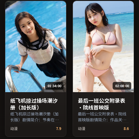
斯·珀、秦昊、廖凡等主
演，澳大利亚出品，喜剧类
型，2019年上映 / 2019年3
月15日于澳大利亚地区院线
首映，网络平台同步更新片
源。上线后可持续关注影片
评分与观众口碑走势。（国
产影视资源大全免费条目索
引，支持片名与演员交叉检
索。）
01:34:00
02:08:00
纸飞机掠过操场潮汐
最后一班公交附录表
册（加长版）
·院线首映版
纸飞机掠过操场潮汐册（加
最后一班公交附录表·院线
长版）剧情简介：节奏在沉
首映版剧情简介：作品关注
静与爆发之间交替，悬念逐
边缘群体的日常抉择，影像
动漫
7.9
动漫
8.6
步揭开却保留开放式回味；
质感兼顾院线观感与流媒体
由张艾嘉执导，易烊千玺、
清晰度；由陈凯歌执导，蒋