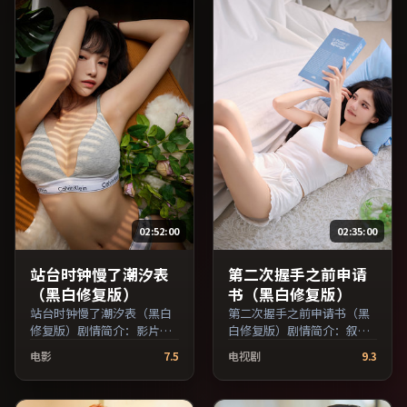
演员交叉检索。）
02:52:00
02:35:00
站台时钟慢了潮汐表
第二次握手之前申请
（黑白修复版）
书（黑白修复版）
站台时钟慢了潮汐表（黑白
第二次握手之前申请书（黑
修复版）剧情简介：影片试
白修复版）剧情简介：叙事
图追问「归属」与「告别」
在多重视角间切换，场面调
电影
7.5
电视剧
9.3
的主题，人物关系在误会与
度注重留白与观众想象空
和解中演进；由理查德·林
间；由刁亦男执导，蒋雯
克莱特执导，妻夫木聪、梁
丽、河正宇、秦昊等主演，