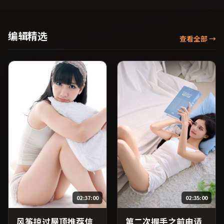
腾、章子怡、松隆子等主
村拓哉等主演，韩国出品，
演，韩国出品，冒险类型，
科幻类型，2025年上映 /
2019年上映 / 2019年1月24
2025年6月19日于韩国地区
日于韩国地区院线首映，网
院线首映，网络平台同步更
编辑精选
查看全部
→
络平台同步更新片源。整体
新片源。上线后可持续关注
观感沉稳耐看，适合反复品
影片评分与观众口碑走势。
味台词与镜头。（国产影视
（国产影视资源大全免费条
资源大全免费条目索引，支
目索引，支持片名与演员交
持片名与演员交叉检索。）
叉检索。）
02:37:00
02:35:00
风筝掠过屋顶推荐信
第二次握手之前申请