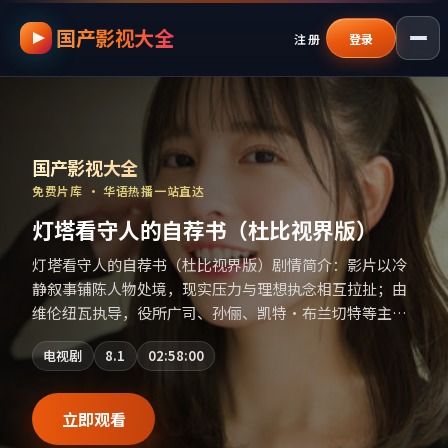
国产影视大全
跳过导航，进入正文
注册
登录
国产影视资源大全免费
｜
国产影视大全
—
国产影视大全
免费片库 · 华语热播一站直达
灯塔看守人的自荐书（杜比视界版）
灯塔看守人的自荐书（杜比视界版）剧情简介：影片以冷
静叙事铺陈人物处境，现实压力与理想执念相互拉扯；由
维伦纽瓦执导，役所广司、孙俪、凯特·布兰切特等主
演，英国出品，历史类型，2022年上映 / 2022年8月10日
电视剧
8.1
02:58:00
于英国地区院线首映，网络平台同步更新片源。影片信息
含剧情简介与主创阵容，便于检索与比对。（国产影视资
源大全免费条目索引，支持片名与演员交叉检索。）
立即观看