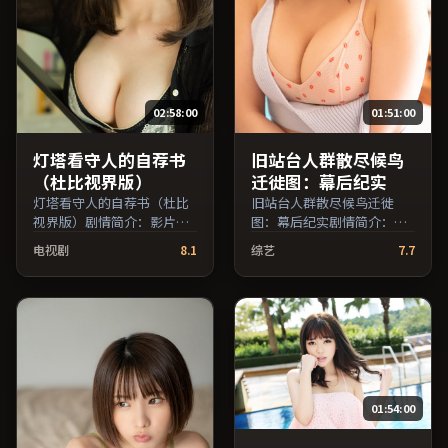
演员交叉检索。）
员交叉检索。）
02:58:00
01:51:00
灯塔看守人的自荐书
旧站台人群散尽候鸟
（杜比视界版）
迁徙图：幕后纪实
灯塔看守人的自荐书（杜比
旧站台人群散尽候鸟迁徙
视界版）剧情简介：影片以
图：幕后纪实剧情简介：节
冷静叙事铺陈人物处境，现
奏在沉静与爆发之间交替，
电视剧
8.1
综艺
7.7
实压力与理想执念相互拉
悬念逐步揭开却保留开放式
扯；由维伦纽瓦执导，役所
回味；由乌尔善执导，沈
广司、孙俪、凯特·布兰切
腾、章子怡、松隆子等主
特等主演，英国出品，历史
演，韩国出品，冒险类型，
类型，2022年上映 / 2022年
2019年上映 / 2019年1月24
8月10日于英国地区院线首
日于韩国地区院线首映，网
映，网络平台同步更新片
络平台同步更新片源。整体
源。影片信息含剧情简介与
观感沉稳耐看，适合反复品
01:54:00
主创阵容，便于检索与比
味台词与镜头。（国产影视
对。（国产影视资源大全免
资源大全免费条目索引，支