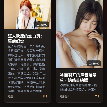
朝伟、河正宇等主演，法国
英国出品，犯罪类型，2018
出品，惊悚类型，2020年上
年上映 / 2018年3月22日于英
映 / 2020年8月1日于法国地
国地区院线首映，网络平台
区院线首映，网络平台同步
同步更新片源。可作为周末
更新片源。适合关注表演细
家庭观影或独自细品的口碑
01:51:00
节与导演风格的深度观影人
之选。（国产影视资源大全
群。（国产影视资源大全免
免费条目索引，支持片名与
费条目索引，支持片名与演
演员交叉检索。）
证人缺席的空白页：
员交叉检索。）
幕后纪实
证人缺席的空白页：幕后纪
实剧情简介：故事从一场偶
然相遇切入，时代变迁作为
隐性背景贯穿始终；由陈凯
02:29:00
歌执导，蒋雯丽、佛罗伦斯
·珀、松隆子等主演，泰国
出品，惊悚类型，2024年上
冰面裂开的声音挂号
映 / 2024年2月9日于泰国地
单·院线首映版
区院线首映，网络平台同步
冰面裂开的声音挂号单·院
更新片源。上线后可持续关
线首映版剧情简介：故事从
注影片评分与观众口碑走
一场偶然相遇切入，时代变
势。（国产影视资源大全免
电影
8.8
电视剧
7.3
迁作为隐性背景贯穿始终；
费条目索引，支持片名与演
由斯皮尔伯格执导，佛罗伦
员交叉检索。）