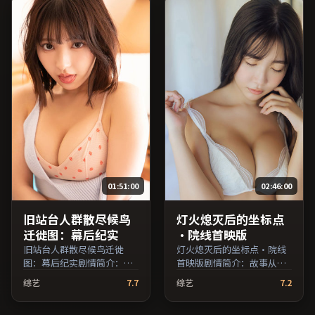
演，韩国出品，科幻类型，
品，冒险类型，2018年上映
2016年上映 / 2016年6月10
/ 2018年9月10日于中国大陆
日于韩国地区院线首映，网
地区院线首映，网络平台同
络平台同步更新片源。影片
步更新片源。推荐给喜爱现
信息含剧情简介与主创阵
实主义叙事与人文关怀题材
容，便于检索与比对。（国
的影迷。（国产影视资源大
产影视资源大全免费条目索
全免费条目索引，支持片名
引，支持片名与演员交叉检
与演员交叉检索。）
索。）
01:51:00
02:46:00
旧站台人群散尽候鸟
灯火熄灭后的坐标点
迁徙图：幕后纪实
·院线首映版
旧站台人群散尽候鸟迁徙
灯火熄灭后的坐标点·院线
图：幕后纪实剧情简介：节
首映版剧情简介：故事从一
奏在沉静与爆发之间交替，
场偶然相遇切入，时代变迁
综艺
7.7
综艺
7.2
悬念逐步揭开却保留开放式
作为隐性背景贯穿始终；由
回味；由乌尔善执导，沈
毕赣执导，张译、沈腾、木