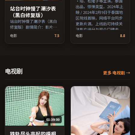
·珀、松隆子等主演，泰国
出品，惊悚类型，2024年上
站台时钟慢了潮汐表
映 / 2024年2月9日于泰国地
（黑白修复版）
区院线首映，网络平台同步
站台时钟慢了潮汐表（黑白
更新片源。上线后可持续关
修复版）剧情简介：影片试
注影片评分与观众口碑走
图追问「归属」与「告别」
势。（国产影视资源大全免
电影
7.5
电影
8.8
的主题，人物关系在误会与
费条目索引，支持片名与演
和解中演进；由理查德·林
员交叉检索。）
克莱特执导，妻夫木聪、梁
朝伟、河正宇等主演，法国
出品，惊悚类型，2020年上
映 / 2020年8月1日于法国地
电视剧
更多 电视剧
→
区院线首映，网络平台同步
更新片源。适合关注表演细
节与导演风格的深度观影人
群。（国产影视资源大全免
费条目索引，支持片名与演
员交叉检索。）
01:39:00
铁轨尽头亮起的梧桐