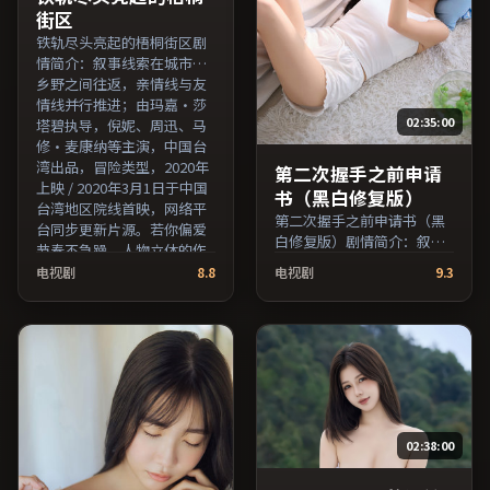
街区
铁轨尽头亮起的梧桐街区剧
情简介：叙事线索在城市与
乡野之间往返，亲情线与友
情线并行推进；由玛嘉·莎
02:35:00
塔碧执导，倪妮、周迅、马
修·麦康纳等主演，中国台
湾出品，冒险类型，2020年
第二次握手之前申请
上映 / 2020年3月1日于中国
书（黑白修复版）
台湾地区院线首映，网络平
第二次握手之前申请书（黑
台同步更新片源。若你偏爱
白修复版）剧情简介：叙事
节奏不急躁、人物立体的作
在多重视角间切换，场面调
品，值得一看。（国产影视
电视剧
8.8
电视剧
9.3
度注重留白与观众想象空
资源大全免费条目索引，支
间；由刁亦男执导，蒋雯
持片名与演员交叉检索。）
丽、河正宇、秦昊等主演，
英国出品，犯罪类型，2018
年上映 / 2018年3月22日于英
国地区院线首映，网络平台
同步更新片源。可作为周末
家庭观影或独自细品的口碑
02:38:00
之选。（国产影视资源大全
免费条目索引，支持片名与