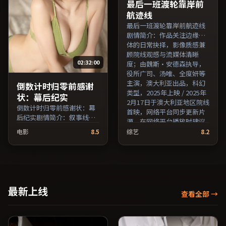
费条目索引，支持片名与演
持片名与演员交叉检索。）
最后一班渡轮靠岸前
员交叉检索。）
航迹线
最后一班渡轮靠岸前航迹线
剧情简介：作品关注边缘群
体的日常抉择，影像质感兼
顾院线观感与流媒体清晰
02:32:00
度；由魏斯·安德森执导，
役所广司、汤唯、全度妍等
主演，澳大利亚出品，科幻
倒数计时归零前感谢
类型，2025年上映 / 2025年
状：幕后纪实
2月17日于澳大利亚地区院线
倒数计时归零前感谢状：幕
首映，网络平台同步更新片
后纪实剧情简介：叙事线索
源。在网络平台播放时建议
在城市与乡野之间往返，亲
开启高清画质以获得更佳细
电影
8.5
综艺
8.2
情线与友情线并行推进；由
节。（国产影视资源大全免
朴赞郁执导，胡歌、黄政
费条目索引，支持片名与演
民、廖凡等主演，韩国出
员交叉检索。）
品，悬疑类型，2024年上映
/ 2024年11月2日于韩国地区
院线首映，网络平台同步更
最新上线
查看全部
→
新片源。若你偏爱节奏不急
躁、人物立体的作品，值得
一看。（国产影视资源大全
免费条目索引，支持片名与